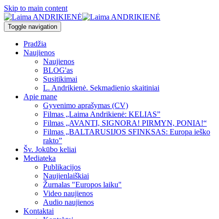
Skip to main content
Toggle navigation
Pradžia
Naujienos
Naujienos
BLOG'as
Susitikimai
L. Andrikienė. Sekmadienio skaitiniai
Apie mane
Gyvenimo aprašymas (CV)
Filmas „Laima Andrikienė: KELIAS”
Filmas „AVANTI, SIGNORA! PIRMYN, PONIA!“
Filmas „BALTARUSIJOS SFINKSAS: Europa ieško
rakto”
Šv. Jokūbo keliai
Mediateka
Publikacijos
Naujienlaiškiai
Žurnalas "Europos laiku"
Video naujienos
Audio naujienos
Kontaktai