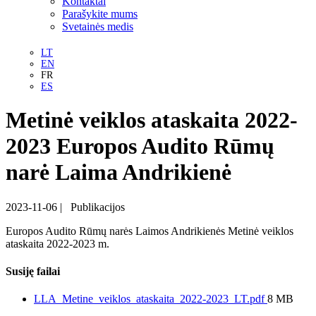
Kontaktai
Parašykite mums
Svetainės medis
LT
EN
FR
ES
Metinė veiklos ataskaita 2022-
2023 Europos Audito Rūmų
narė Laima Andrikienė
2023-11-06
|
Publikacijos
Europos Audito Rūmų narės Laimos Andrikienės Metinė veiklos
ataskaita 2022-2023 m.
Susiję failai
LLA_Metine_veiklos_ataskaita_2022-2023_LT.pdf
8 MB