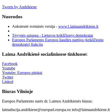
Tweets by Andrikiene
Nuorodos
Ankstesnė svetainės versija -
www1.laimaandrikiene.lt
Tėvynės sąjunga - Lietuvos krikščionys demokratai
Europos Parlamento Europos liaudies partijos (krikščionių
demokratų) frakcija
Laima Andrikienė socialiniuose tinkluose:
Facebook
Youtube
Youtube: Europos pinigai
Twitter
Linked
Biuras Vilniuje
Europos Parlamento narės dr. Laimos Andrikienės biuras:
laimaliucija.andrikiene@europarl.europa.eu info@laimaandrikiene.lt