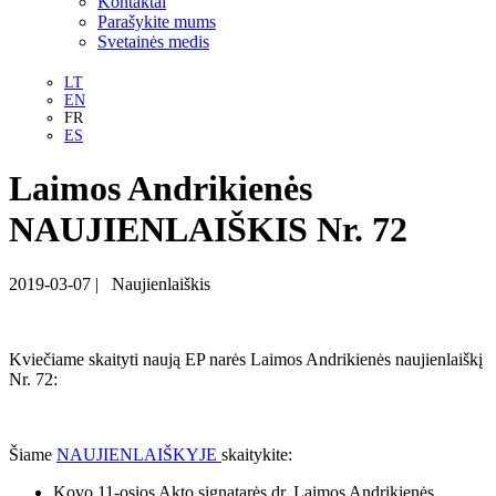
Kontaktai
Parašykite mums
Svetainės medis
LT
EN
FR
ES
Laimos Andrikienės
NAUJIENLAIŠKIS Nr. 72
2019-03-07
|
Naujienlaiškis
Kviečiame skaityti naują EP narės Laimos Andrikienės naujienlaiškį
Nr. 72:
Šiame
NAUJIENLAIŠKYJE
skaitykite:
Kovo 11-osios Akto signatarės dr. Laimos Andrikienės