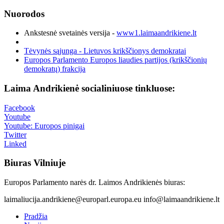
Nuorodos
Ankstesnė svetainės versija -
www1.laimaandrikiene.lt
Tėvynės sąjunga - Lietuvos krikščionys demokratai
Europos Parlamento Europos liaudies partijos (krikščionių
demokratų) frakcija
Laima Andrikienė socialiniuose tinkluose:
Facebook
Youtube
Youtube: Europos pinigai
Twitter
Linked
Biuras Vilniuje
Europos Parlamento narės dr. Laimos Andrikienės biuras:
laimaliucija.andrikiene@europarl.europa.eu info@laimaandrikiene.lt
Pradžia