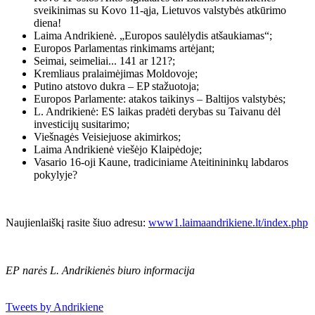
sveikinimas su Kovo 11-ąja, Lietuvos valstybės atkūrimo
diena!
Laima Andrikienė. „Europos saulėlydis atšaukiamas“;
Europos Parlamentas rinkimams artėjant;
Sei­mai, sei­me­liai... 141 ar 121?;
Kremliaus pralaimėjimas Moldovoje;
Putino atstovo dukra – EP stažuotoja;
Europos Parlamente: atakos taikinys – Baltijos valstybės;
L. Andrikienė: ES laikas pradėti derybas su Taivanu dėl
investicijų susitarimo;
Viešnagės Veisiejuose akimirkos;
Laima Andrikienė viešėjo Klaipėdoje;
Vasario 16-oji Kaune, tradiciniame Ateitinininkų labdaros
pokylyje?
Naujienlaiškį rasite šiuo adresu:
www1.laimaandrikiene.lt/index.php
EP narės L. Andrikienės biuro informacija
Tweets by Andrikiene