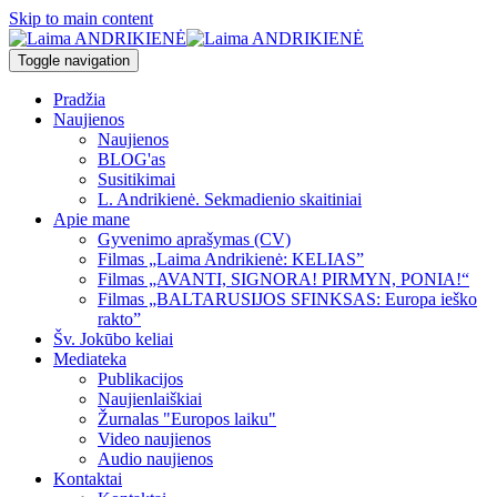
Skip to main content
Toggle navigation
Pradžia
Naujienos
Naujienos
BLOG'as
Susitikimai
L. Andrikienė. Sekmadienio skaitiniai
Apie mane
Gyvenimo aprašymas (CV)
Filmas „Laima Andrikienė: KELIAS”
Filmas „AVANTI, SIGNORA! PIRMYN, PONIA!“
Filmas „BALTARUSIJOS SFINKSAS: Europa ieško
rakto”
Šv. Jokūbo keliai
Mediateka
Publikacijos
Naujienlaiškiai
Žurnalas "Europos laiku"
Video naujienos
Audio naujienos
Kontaktai