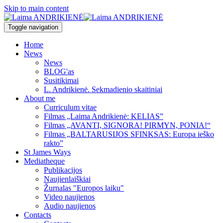
Skip to main content
Toggle navigation
Home
News
News
BLOG'as
Susitikimai
L. Andrikienė. Sekmadienio skaitiniai
About me
Curriculum vitae
Filmas „Laima Andrikienė: KELIAS”
Filmas „AVANTI, SIGNORA! PIRMYN, PONIA!“
Filmas „BALTARUSIJOS SFINKSAS: Europa ieško
rakto”
St James Ways
Mediatheque
Publikacijos
Naujienlaiškiai
Žurnalas "Europos laiku"
Video naujienos
Audio naujienos
Contacts