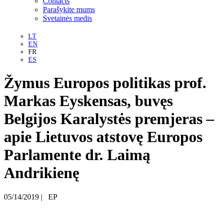
Contacts
Parašykite mums
Svetainės medis
LT
EN
FR
ES
Žymus Europos politikas prof.
Markas Eyskensas, buvęs
Belgijos Karalystės premjeras –
apie Lietuvos atstovę Europos
Parlamente dr. Laimą
Andrikienę
05/14/2019
|
EP