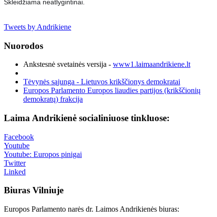
Skleidžiama neatlygintinai.
Tweets by Andrikiene
Nuorodos
Ankstesnė svetainės versija -
www1.laimaandrikiene.lt
Tėvynės sąjunga - Lietuvos krikščionys demokratai
Europos Parlamento Europos liaudies partijos (krikščionių
demokratų) frakcija
Laima Andrikienė socialiniuose tinkluose:
Facebook
Youtube
Youtube: Europos pinigai
Twitter
Linked
Biuras Vilniuje
Europos Parlamento narės dr. Laimos Andrikienės biuras: