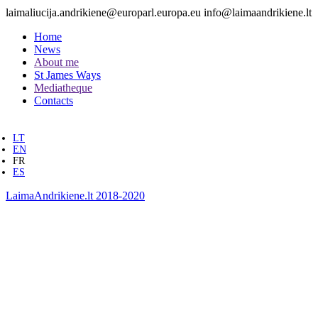
laimaliucija.andrikiene@europarl.europa.eu info@laimaandrikiene.lt
Home
News
About me
St James Ways
Mediatheque
Contacts
LT
EN
FR
ES
LaimaAndrikiene.lt 2018-2020