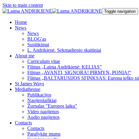
Skip to main content
Toggle navigation
Home
News
News
BLOG'as
Susitikimai
L. Andrikienė. Sekmadienio skaitiniai
About me
Curriculum vitae
Filmas „Laima Andrikienė: KELIAS”
Filmas „AVANTI, SIGNORA! PIRMYN, PONIA!“
Filmas „BALTARUSIJOS SFINKSAS: Europa ieško ra
St James Ways
Mediatheque
Publikacijos
Naujienlaiškiai
Žurnalas "Europos laiku"
Video naujienos
Audio naujienos
Contacts
Contacts
Parašykite mums