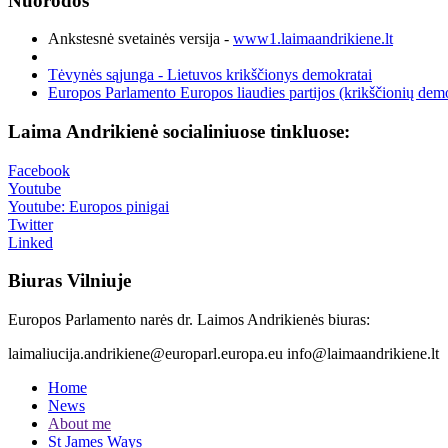
Nuorodos
Ankstesnė svetainės versija -
www1.laimaandrikiene.lt
Tėvynės sąjunga - Lietuvos krikščionys demokratai
Europos Parlamento Europos liaudies partijos (krikščionių demo
Laima Andrikienė socialiniuose tinkluose:
Facebook
Youtube
Youtube: Europos pinigai
Twitter
Linked
Biuras Vilniuje
Europos Parlamento narės dr. Laimos Andrikienės biuras:
laimaliucija.andrikiene@europarl.europa.eu info@laimaandrikiene.lt
Home
News
About me
St James Ways