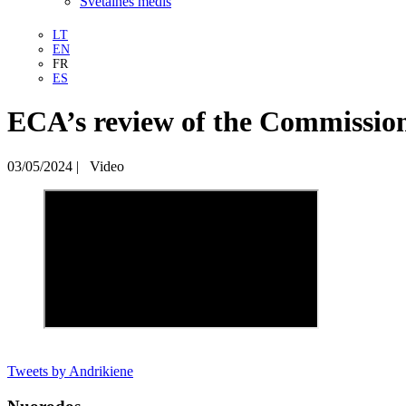
Svetainės medis
LT
EN
FR
ES
ECA’s review of the Commission
03/05/2024
|
Video
Tweets by Andrikiene