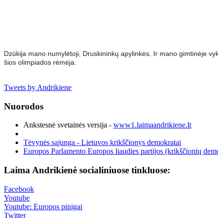
Dzūkija mano numylėtoji, Druskininkų apylinkės. Ir mano gimtinėje vyk
šios olimpiados rėmėja.
Tweets by Andrikiene
Nuorodos
Ankstesnė svetainės versija -
www1.laimaandrikiene.lt
Tėvynės sąjunga - Lietuvos krikščionys demokratai
Europos Parlamento Europos liaudies partijos (krikščionių demo
Laima Andrikienė socialiniuose tinkluose:
Facebook
Youtube
Youtube: Europos pinigai
Twitter