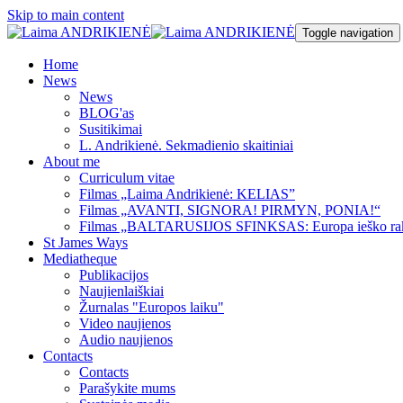
Skip to main content
Toggle navigation
Home
News
News
BLOG'as
Susitikimai
L. Andrikienė. Sekmadienio skaitiniai
About me
Curriculum vitae
Filmas „Laima Andrikienė: KELIAS”
Filmas „AVANTI, SIGNORA! PIRMYN, PONIA!“
Filmas „BALTARUSIJOS SFINKSAS: Europa ieško ra
St James Ways
Mediatheque
Publikacijos
Naujienlaiškiai
Žurnalas "Europos laiku"
Video naujienos
Audio naujienos
Contacts
Contacts
Parašykite mums