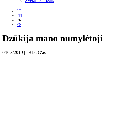
Svetainės medis
LT
EN
FR
ES
Dzūkija mano numylėtoji
04/13/2019
|
BLOG'as