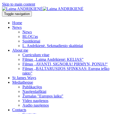
Skip to main content
Toggle navigation
Home
News
News
BLOG'as
Susitikimai
L. Andrikienė. Sekmadienio skaitiniai
About me
Curriculum vitae
Filmas „Laima Andrikienė: KELIAS”
Filmas „AVANTI, SIGNORA! PIRMYN, PONIA!“
Filmas „BALTARUSIJOS SFINKSAS: Europa ieško
rakto”
St James Ways
Mediatheque
Publikacijos
Naujienlaiškiai
Žurnalas "Europos laiku"
Video naujienos
Audio naujienos
Contacts