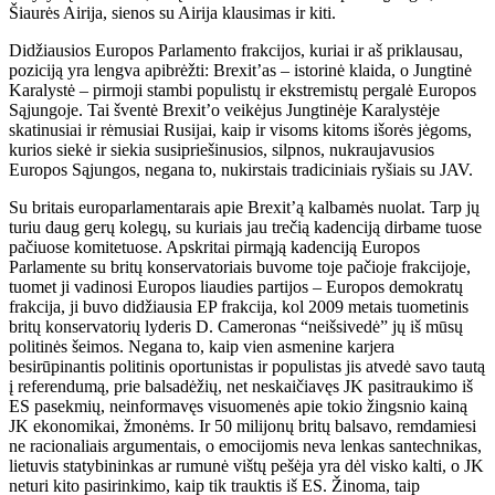
Šiaurės Airija, sienos su Airija klausimas ir kiti.
Didžiausios Europos Parlamento frakcijos, kuriai ir aš priklausau,
poziciją yra lengva apibrėžti: Brexit’as – istorinė klaida, o Jungtinė
Karalystė – pirmoji stambi populistų ir ekstremistų pergalė Europos
Sąjungoje. Tai šventė Brexit’o veikėjus Jungtinėje Karalystėje
skatinusiai ir rėmusiai Rusijai, kaip ir visoms kitoms išorės jėgoms,
kurios siekė ir siekia susipriešinusios, silpnos, nukraujavusios
Europos Sąjungos, negana to, nukirstais tradiciniais ryšiais su JAV.
Su britais europarlamentarais apie Brexit’ą kalbamės nuolat. Tarp jų
turiu daug gerų kolegų, su kuriais jau trečią kadenciją dirbame tuose
pačiuose komitetuose. Apskritai pirmąją kadenciją Europos
Parlamente su britų konservatoriais buvome toje pačioje frakcijoje,
tuomet ji vadinosi Europos liaudies partijos – Europos demokratų
frakcija, ji buvo didžiausia EP frakcija, kol 2009 metais tuometinis
britų konservatorių lyderis D. Cameronas “neišsivedė” jų iš mūsų
politinės šeimos. Negana to, kaip vien asmenine karjera
besirūpinantis politinis oportunistas ir populistas jis atvedė savo tautą
į referendumą, prie balsadėžių, net neskaičiavęs JK pasitraukimo iš
ES pasekmių, neinformavęs visuomenės apie tokio žingsnio kainą
JK ekonomikai, žmonėms. Ir 50 milijonų britų balsavo, remdamiesi
ne racionaliais argumentais, o emocijomis neva lenkas santechnikas,
lietuvis statybininkas ar rumunė vištų pešėja yra dėl visko kalti, o JK
neturi kito pasirinkimo, kaip tik trauktis iš ES. Žinoma, taip