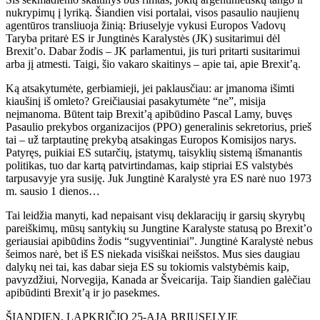
nukrypimų į lyriką. Šiandien visi portalai, visos pasaulio naujienų
agentūros transliuoja žinią: Briuselyje vykusi Europos Vadovų
Taryba pritarė ES ir Jungtinės Karalystės (JK) susitarimui dėl
Brexit’o. Dabar žodis – JK parlamentui, jis turi pritarti susitarimui
arba jį atmesti. Taigi, šio vakaro skaitinys – apie tai, apie Brexit’ą.
Ką atsakytumėte, gerbiamieji, jei paklausčiau: ar įmanoma išimti
kiaušinį iš omleto? Greičiausiai pasakytumėte “ne”, misija
neįmanoma. Būtent taip Brexit’ą apibūdino Pascal Lamy, buvęs
Pasaulio prekybos organizacijos (PPO) generalinis sekretorius, prieš
tai – už tarptautinę prekybą atsakingas Europos Komisijos narys.
Patyręs, puikiai ES sutarčių, įstatymų, taisyklių sistemą išmanantis
politikas, tuo dar kartą patvirtindamas, kaip stipriai ES valstybės
tarpusavyje yra susiję. Juk Jungtinė Karalystė yra ES narė nuo 1973
m. sausio 1 dienos…
Tai leidžia manyti, kad nepaisant visų deklaracijų ir garsių skyrybų
pareiškimų, mūsų santykių su Jungtine Karalyste statusą po Brexit’o
geriausiai apibūdins žodis “sugyventiniai”. Jungtinė Karalystė nebus
šeimos narė, bet iš ES niekada visiškai neišstos. Mus sies daugiau
dalykų nei tai, kas dabar sieja ES su tokiomis valstybėmis kaip,
pavyzdžiui, Norvegija, Kanada ar Šveicarija. Taip šiandien galėčiau
apibūdinti Brexit’ą ir jo pasekmes.
ŠIANDIEN, LAPKRIČIO 25-ĄJĄ BRIUSELYJE