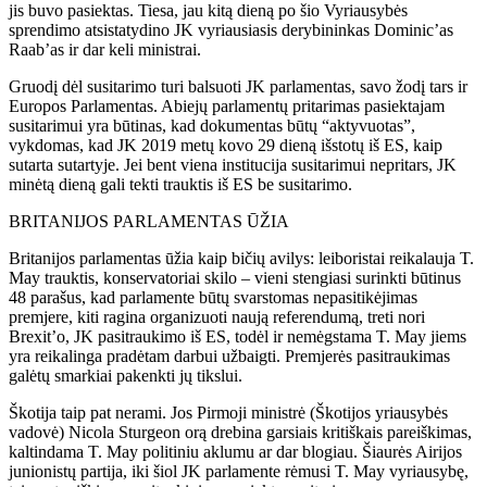
jis buvo pasiektas. Tiesa, jau kitą dieną po šio Vyriausybės
sprendimo atsistatydino JK vyriausiasis derybininkas Dominic’as
Raab’as ir dar keli ministrai.
Gruodį dėl susitarimo turi balsuoti JK parlamentas, savo žodį tars ir
Europos Parlamentas. Abiejų parlamentų pritarimas pasiektajam
susitarimui yra būtinas, kad dokumentas būtų “aktyvuotas”,
vykdomas, kad JK 2019 metų kovo 29 dieną išstotų iš ES, kaip
sutarta sutartyje. Jei bent viena institucija susitarimui nepritars, JK
minėtą dieną gali tekti trauktis iš ES be susitarimo.
BRITANIJOS PARLAMENTAS ŪŽIA
Britanijos parlamentas ūžia kaip bičių avilys: leiboristai reikalauja T.
May trauktis, konservatoriai skilo – vieni stengiasi surinkti būtinus
48 parašus, kad parlamente būtų svarstomas nepasitikėjimas
premjere, kiti ragina organizuoti naują referendumą, treti nori
Brexit’o, JK pasitraukimo iš ES, todėl ir nemėgstama T. May jiems
yra reikalinga pradėtam darbui užbaigti. Premjerės pasitraukimas
galėtų smarkiai pakenkti jų tikslui.
Škotija taip pat nerami. Jos Pirmoji ministrė (Škotijos yriausybės
vadovė) Nicola Sturgeon orą drebina garsiais kritiškais pareiškimas,
kaltindama T. May politiniu aklumu ar dar blogiau. Šiaurės Airijos
junionistų partija, iki šiol JK parlamente rėmusi T. May vyriausybę,