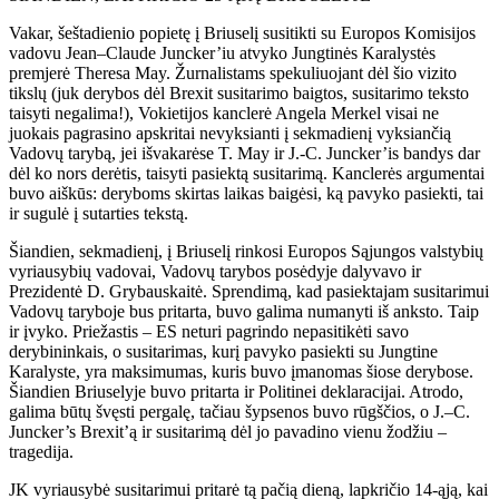
Vakar, šeštadienio popietę į Briuselį susitikti su Europos Komisijos
vadovu Jean–Claude Juncker’iu atvyko Jungtinės Karalystės
premjerė Theresa May. Žurnalistams spekuliuojant dėl šio vizito
tikslų (juk derybos dėl Brexit susitarimo baigtos, susitarimo teksto
taisyti negalima!), Vokietijos kanclerė Angela Merkel visai ne
juokais pagrasino apskritai nevyksianti į sekmadienį vyksiančią
Vadovų tarybą, jei išvakarėse T. May ir J.-C. Juncker’is bandys dar
dėl ko nors derėtis, taisyti pasiektą susitarimą. Kanclerės argumentai
buvo aiškūs: deryboms skirtas laikas baigėsi, ką pavyko pasiekti, tai
ir sugulė į sutarties tekstą.
Šiandien, sekmadienį, į Briuselį rinkosi Europos Sąjungos valstybių
vyriausybių vadovai, Vadovų tarybos posėdyje dalyvavo ir
Prezidentė D. Grybauskaitė. Sprendimą, kad pasiektajam susitarimui
Vadovų taryboje bus pritarta, buvo galima numanyti iš anksto. Taip
ir įvyko. Priežastis – ES neturi pagrindo nepasitikėti savo
derybininkais, o susitarimas, kurį pavyko pasiekti su Jungtine
Karalyste, yra maksimumas, kuris buvo įmanomas šiose derybose.
Šiandien Briuselyje buvo pritarta ir Politinei deklaracijai. Atrodo,
galima būtų švęsti pergalę, tačiau šypsenos buvo rūgščios, o J.–C.
Juncker’s Brexit’ą ir susitarimą dėl jo pavadino vienu žodžiu –
tragedija.
JK vyriausybė susitarimui pritarė tą pačią dieną, lapkričio 14-ąją, kai