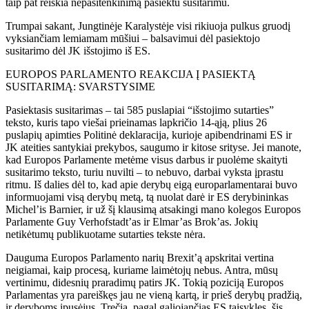
taip pat reiškia nepasitenkinimą pasiektu susitarimu.
Trumpai sakant, Jungtinėje Karalystėje visi rikiuoja pulkus gruodį
vyksiančiam lemiamam mūšiui – balsavimui dėl pasiektojo
susitarimo dėl JK išstojimo iš ES.
EUROPOS PARLAMENTO REAKCIJA Į PASIEKTĄ
SUSITARIMĄ: SVARSTYSIME
Pasiektasis susitarimas – tai 585 puslapiai “išstojimo sutarties”
teksto, kuris tapo viešai prieinamas lapkričio 14-ąją, plius 26
puslapių apimties Politinė deklaracija, kurioje apibendrinami ES ir
JK ateities santykiai prekybos, saugumo ir kitose srityse. Jei manote,
kad Europos Parlamente metėme visus darbus ir puolėme skaityti
susitarimo teksto, turiu nuvilti – to nebuvo, darbai vyksta įprastu
ritmu. Iš dalies dėl to, kad apie derybų eigą europarlamentarai buvo
informuojami visą derybų metą, tą nuolat darė ir ES derybininkas
Michel’is Barnier, ir už šį klausimą atsakingi mano kolegos Europos
Parlamente Guy Verhofstadt’as ir Elmar’as Brok’as. Jokių
netikėtumų publikuotame sutarties tekste nėra.
Dauguma Europos Parlamento narių Brexit’ą apskritai vertina
neigiamai, kaip procesą, kuriame laimėtojų nebus. Antra, mūsų
vertinimu, didesnių praradimų patirs JK. Tokią poziciją Europos
Parlamentas yra pareiškęs jau ne vieną kartą, ir prieš derybų pradžią,
ir deryboms įpusėjus. Trečia, pagal galiojančias ES taisykles, šis