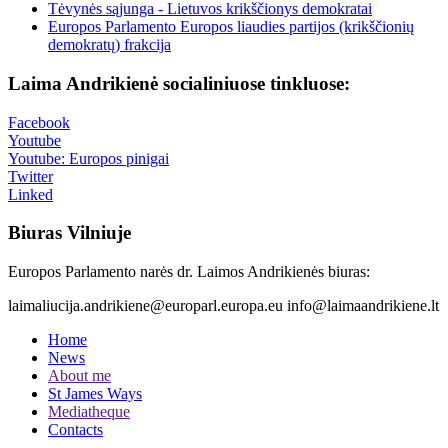
Tėvynės sąjunga - Lietuvos krikščionys demokratai
Europos Parlamento Europos liaudies partijos (krikščionių
demokratų) frakcija
Laima Andrikienė socialiniuose tinkluose:
Facebook
Youtube
Youtube: Europos pinigai
Twitter
Linked
Biuras Vilniuje
Europos Parlamento narės dr. Laimos Andrikienės biuras:
laimaliucija.andrikiene@europarl.europa.eu info@laimaandrikiene.lt
Home
News
About me
St James Ways
Mediatheque
Contacts