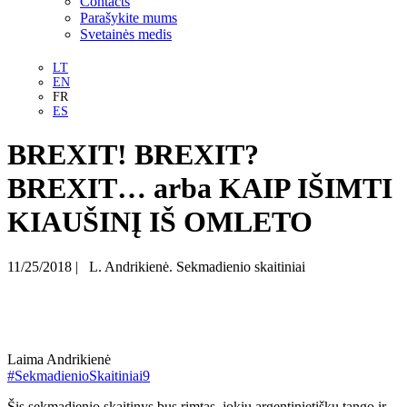
Contacts
Parašykite mums
Svetainės medis
LT
EN
FR
ES
BREXIT! BREXIT?
BREXIT… arba KAIP IŠIMTI
KIAUŠINĮ IŠ OMLETO
11/25/2018
|
L. Andrikienė. Sekmadienio skaitiniai
Laima Andrikienė
#
SekmadienioSkaitiniai9
Šis sekmadienio skaitinys bus rimtas, jokių argentinietiškų tango ir