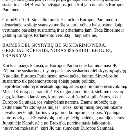
susitarimas dėl Brexit’o neįsigalios, jei ir kol jam nepritars Europos
Parlamentas.
Gruodžio 10 d. Strasbūre prasidėsiančioje Europos Parlamento
plenarinėje sesijoje svarstysime šią sutartį, vėliau balsuosime, kaip
vertiname pasiektą susitarimą ir ar pritariame jam. Tada žinosime ir
galutinį Europos Parlamento verdiktą – taip arba ne.
BAIMĖS DĖL SKYRYBŲ BE SUSITARIMO NĖRA,
GREIČIAU RŪPESTIS, NORAS IŠSISKIRTI BE DURŲ
TRANKYMO
Kai kas manęs klausia, ar Europos Parlamente baiminamasi JK
išėjimo be susitarimo, t. y. nepasiekus susitarimo dėl skyrybų sąlygų.
Nuotaikų Europos Parlamente nevadinčiau baime. Skyrybos be
susitarimo tik pademonstruotų abiejų pusių politikų
neprofesionalumą ir neatsakingumą, situacijos rimtumo nesuvokimą.
Mes į JK norą pasitraukti iš ES reaguojame rimtai, stebime derybų
eigą, keliame klausimus, kurie yra svarbūs mūsų piliečiams, visai
Europos Sąjungai, jos valstybėms narėms. Esame nubrėžę taip
vadinamas “raudonąsias linijas”, ribas, kurių mūsų derybininkams
nevalia peržengti, kurios yra galimų kompromisų ribos. Ypatingai
jautrios sritys – ES valstybių narių piliečių padėtis, garantijos jiems
Jungtinėje Karalystėje po Brexit’o, pereinamasis laikotarpis,
“skyrybų mokestis”, kurį JK turi sumokėti Europos Sąjungai,