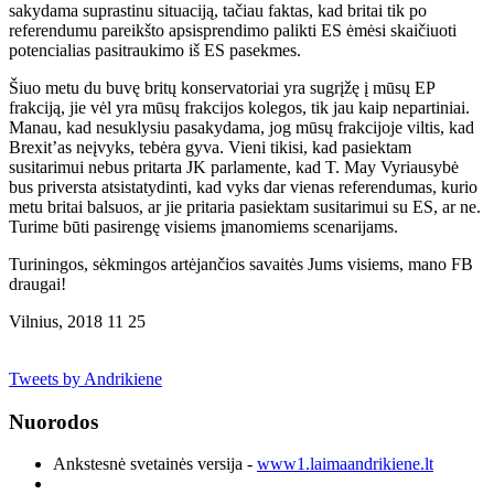
sakydama suprastinu situaciją, tačiau faktas, kad britai tik po
referendumu pareikšto apsisprendimo palikti ES ėmėsi skaičiuoti
potencialias pasitraukimo iš ES pasekmes.
Šiuo metu du buvę britų konservatoriai yra sugrįžę į mūsų EP
frakciją, jie vėl yra mūsų frakcijos kolegos, tik jau kaip nepartiniai.
Manau, kad nesuklysiu pasakydama, jog mūsų frakcijoje viltis, kad
Brexit’as neįvyks, tebėra gyva. Vieni tikisi, kad pasiektam
susitarimui nebus pritarta JK parlamente, kad T. May Vyriausybė
bus priversta atsistatydinti, kad vyks dar vienas referendumas, kurio
metu britai balsuos, ar jie pritaria pasiektam susitarimui su ES, ar ne.
Turime būti pasirengę visiems įmanomiems scenarijams.
Turiningos, sėkmingos artėjančios savaitės Jums visiems, mano FB
draugai!
Vilnius, 2018 11 25
Tweets by Andrikiene
Nuorodos
Ankstesnė svetainės versija -
www1.laimaandrikiene.lt