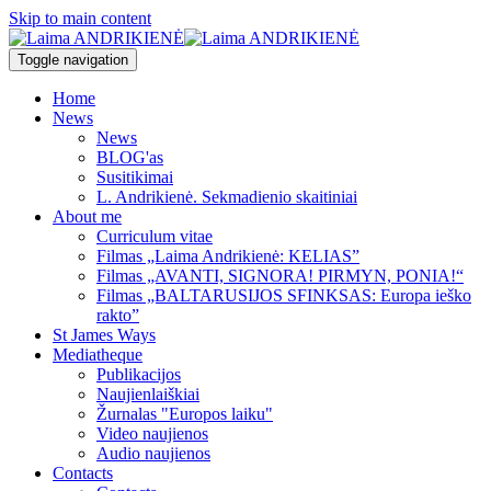
Skip to main content
Toggle navigation
Home
News
News
BLOG'as
Susitikimai
L. Andrikienė. Sekmadienio skaitiniai
About me
Curriculum vitae
Filmas „Laima Andrikienė: KELIAS”
Filmas „AVANTI, SIGNORA! PIRMYN, PONIA!“
Filmas „BALTARUSIJOS SFINKSAS: Europa ieško
rakto”
St James Ways
Mediatheque
Publikacijos
Naujienlaiškiai
Žurnalas "Europos laiku"
Video naujienos
Audio naujienos
Contacts