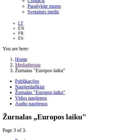
Contacts
Parašykite mums
Svetainės medis
LT
EN
FR
ES
You are here:
Home
Mediatheque
Žurnalas "Europos laiku"
Publikacijos
Naujienlaiškiai
Žurnalas "Europos laiku"
Video naujienos
Audio naujienos
Žurnalas „Europos laiku"
Page 3 of 3.