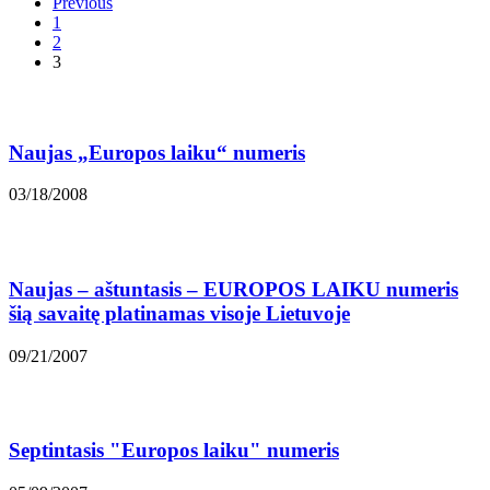
Previous
1
2
3
Naujas „Europos laiku“ numeris
03/18/2008
Naujas – aštuntasis – EUROPOS LAIKU numeris
šią savaitę platinamas visoje Lietuvoje
09/21/2007
Septintasis "Europos laiku" numeris