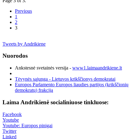
Page 3 of 3.
Previous
1
2
3
Tweets by Andrikiene
Nuorodos
Ankstesnė svetainės versija -
www1.laimaandrikiene.lt
Tėvynės sąjunga - Lietuvos krikščionys demokratai
Europos Parlamento Europos liaudies partijos (krikščionių
demokratų) frakcija
Laima Andrikienė socialiniuose tinkluose:
Facebook
Youtube
Youtube: Europos pinigai
Twitter
Linked