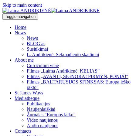
Skip to main content
Toggle navigation
Home
News
News
BLOG'as
Susitikimai
L. Andrikienė. Sekmadienio skaitiniai
About me
Curriculum vitae
Filmas „Laima Andrikienė: KELIAS”
Filmas „AVANTI, SIGNORA! PIRMYN, PONIA!“
Filmas „BALTARUSIJOS SFINKSAS: Europa ieško
rakto”
St James Ways
Mediatheque
Publikacijos
Naujienlaiškiai
Žurnalas "Europos laiku"
Video naujienos
Audio naujienos
Contacts