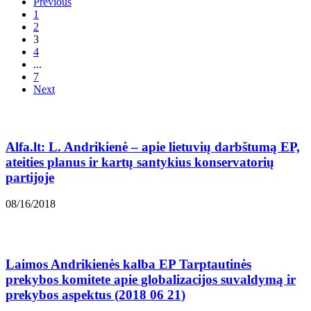
Previous
1
2
3
4
...
7
Next
Alfa.lt: L. Andrikienė – apie lietuvių darbštumą EP,
ateities planus ir kartų santykius konservatorių
partijoje
08/16/2018
Laimos Andrikienės kalba EP Tarptautinės
prekybos komitete apie globalizacijos suvaldymą ir
prekybos aspektus (2018 06 21)