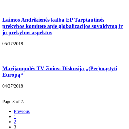
Laimos Andrikienės kalba EP Tarptautinės
prekybos komitete apie globalizacijos suvaldymą ir
jo prekybos aspektus
05/17/2018
Marijampolės TV žinios: Diskusija „(Per)mąstyti
Europą“
04/27/2018
Page 3 of 7.
Previous
1
2
3