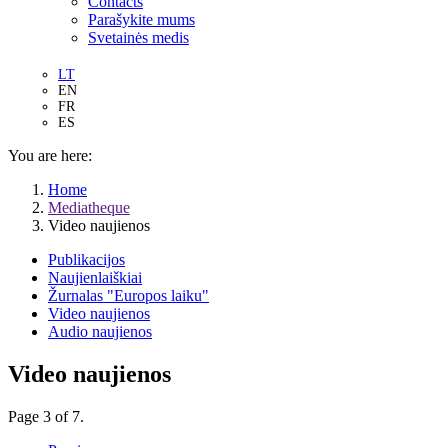
Contacts
Parašykite mums
Svetainės medis
LT
EN
FR
ES
You are here:
Home
Mediatheque
Video naujienos
Publikacijos
Naujienlaiškiai
Žurnalas "Europos laiku"
Video naujienos
Audio naujienos
Video naujienos
Page 3 of 7.