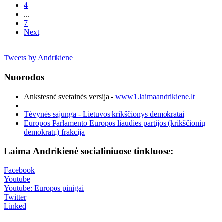
4
...
7
Next
Tweets by Andrikiene
Nuorodos
Ankstesnė svetainės versija -
www1.laimaandrikiene.lt
Tėvynės sąjunga - Lietuvos krikščionys demokratai
Europos Parlamento Europos liaudies partijos (krikščionių
demokratų) frakcija
Laima Andrikienė socialiniuose tinkluose:
Facebook
Youtube
Youtube: Europos pinigai
Twitter
Linked